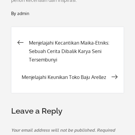
penuh keceriaan dan inspirasi.
By
admin
Post
Menjelajahi Kecantikan Maika-Etniks:
Sebuah Cerita Dibalik Karya Seni
navigation
Tersembunyi
Menjelajahi Keunikan Toko Baju Arellez
Leave a Reply
Your email address will not be published.
Required