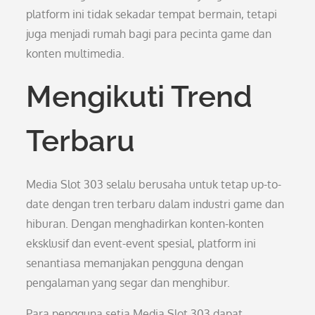
platform ini tidak sekadar tempat bermain, tetapi
juga menjadi rumah bagi para pecinta game dan
konten multimedia.
Mengikuti Trend
Terbaru
Media Slot 303 selalu berusaha untuk tetap up-to-
date dengan tren terbaru dalam industri game dan
hiburan. Dengan menghadirkan konten-konten
eksklusif dan event-event spesial, platform ini
senantiasa memanjakan pengguna dengan
pengalaman yang segar dan menghibur.
Para pengguna setia Media Slot 303 dapat