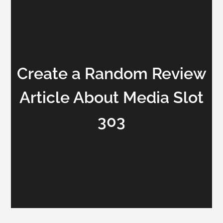
Create a Random Review
Article About Media Slot
303