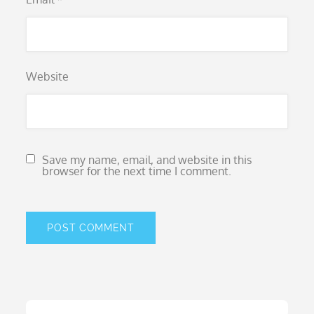
Website
Save my name, email, and website in this
browser for the next time I comment.