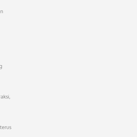
an
g
aksi,
terus