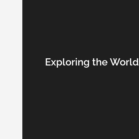
Exploring the World