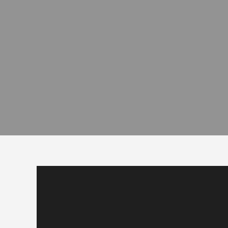
Skip
to
content