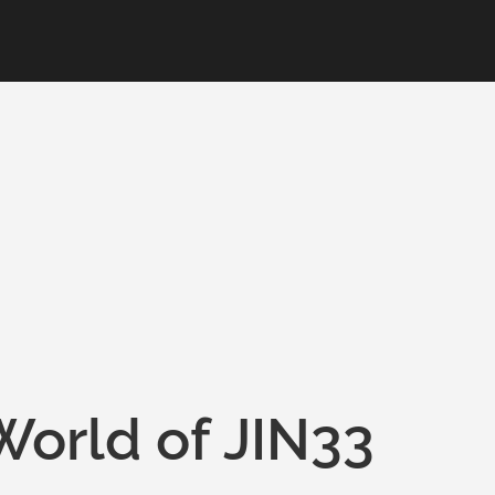
World of JIN33