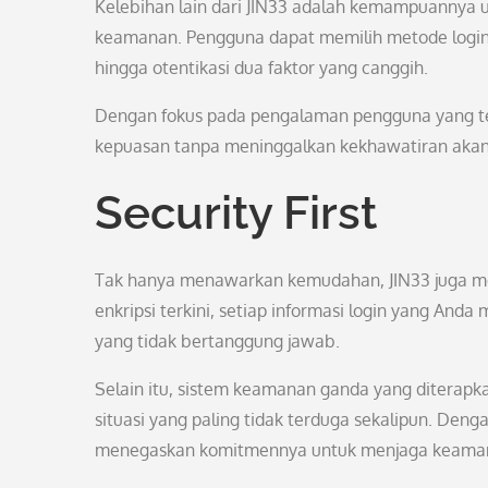
Kelebihan lain dari JIN33 adalah kemampuannya
keamanan. Pengguna dapat memilih metode login s
hingga otentikasi dua faktor yang canggih.
Dengan fokus pada pengalaman pengguna yang te
kepuasan tanpa meninggalkan kekhawatiran aka
Security First
Tak hanya menawarkan kemudahan, JIN33 juga me
enkripsi terkini, setiap informasi login yang And
yang tidak bertanggung jawab.
Selain itu, sistem keamanan ganda yang diterap
situasi yang paling tidak terduga sekalipun. Deng
menegaskan komitmennya untuk menjaga keaman