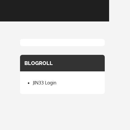
BLOGROLL
JIN33 Login