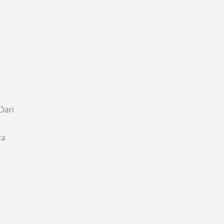
Dari
n
ra