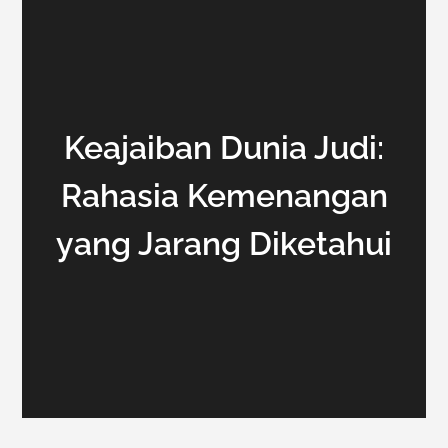
Keajaiban Dunia Judi:
Rahasia Kemenangan
yang Jarang Diketahui