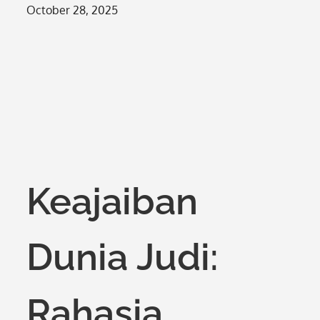
Posted
October 28, 2025
on
Keajaiban
Dunia Judi:
Rahasia