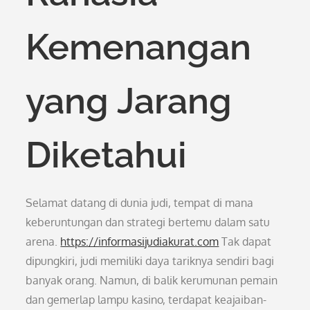
Kemenangan
yang Jarang
Diketahui
Selamat datang di dunia judi, tempat di mana
keberuntungan dan strategi bertemu dalam satu
arena.
https://informasijudiakurat.com
Tak dapat
dipungkiri, judi memiliki daya tariknya sendiri bagi
banyak orang. Namun, di balik kerumunan pemain
dan gemerlap lampu kasino, terdapat keajaiban-