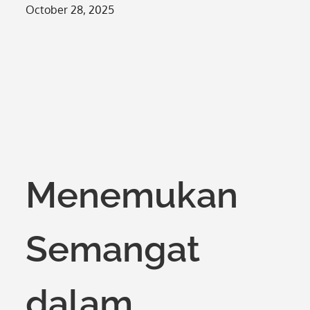
Posted
October 28, 2025
on
Menemukan
Semangat
dalam