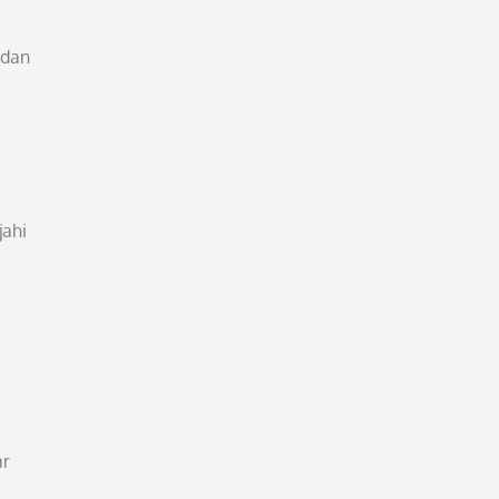
 dan
jahi
ar