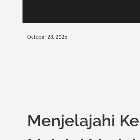
Posted
October 28, 2025
on
Menjelajahi K