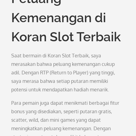
Kemenangan di
Koran Slot Terbaik
Saat bermain di Koran Slot Terbaik, saya
merasakan bahwa peluang kemenangan cukup
adil. Dengan RTP (Return to Player) yang tinggi,
saya merasa bahwa setiap putaran memiliki
potensi untuk mendapatkan hadiah menarik.
Para pemain juga dapat menikmati berbagai fitur
bonus yang disediakan, seperti putaran gratis,
scatter, wild, dan mini games yang dapat
meningkatkan peluang kemenangan. Dengan