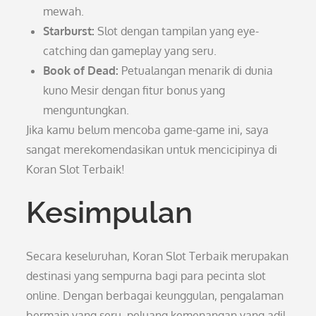
mewah.
Starburst:
Slot dengan tampilan yang eye-
catching dan gameplay yang seru.
Book of Dead:
Petualangan menarik di dunia
kuno Mesir dengan fitur bonus yang
menguntungkan.
Jika kamu belum mencoba game-game ini, saya
sangat merekomendasikan untuk mencicipinya di
Koran Slot Terbaik!
Kesimpulan
Secara keseluruhan, Koran Slot Terbaik merupakan
destinasi yang sempurna bagi para pecinta slot
online. Dengan berbagai keunggulan, pengalaman
bermain yang seru, peluang kemenangan yang adil,