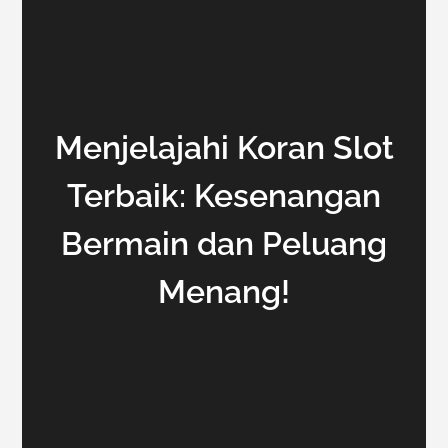
Menjelajahi Koran Slot
Terbaik: Kesenangan
Bermain dan Peluang
Menang!