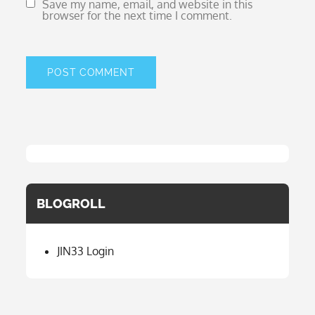
Save my name, email, and website in this
browser for the next time I comment.
BLOGROLL
JIN33 Login