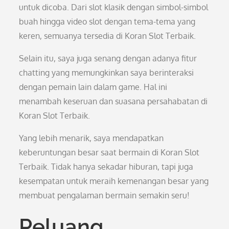
untuk dicoba. Dari slot klasik dengan simbol-simbol
buah hingga video slot dengan tema-tema yang
keren, semuanya tersedia di Koran Slot Terbaik.
Selain itu, saya juga senang dengan adanya fitur
chatting yang memungkinkan saya berinteraksi
dengan pemain lain dalam game. Hal ini
menambah keseruan dan suasana persahabatan di
Koran Slot Terbaik.
Yang lebih menarik, saya mendapatkan
keberuntungan besar saat bermain di Koran Slot
Terbaik. Tidak hanya sekadar hiburan, tapi juga
kesempatan untuk meraih kemenangan besar yang
membuat pengalaman bermain semakin seru!
Peluang