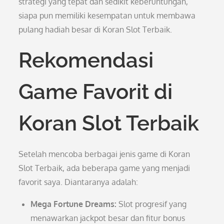
strategi yang tepat dan sedikit keberuntungan,
siapa pun memiliki kesempatan untuk membawa
pulang hadiah besar di Koran Slot Terbaik.
Rekomendasi
Game Favorit di
Koran Slot Terbaik
Setelah mencoba berbagai jenis game di Koran
Slot Terbaik, ada beberapa game yang menjadi
favorit saya. Diantaranya adalah:
Mega Fortune Dreams:
Slot progresif yang
menawarkan jackpot besar dan fitur bonus