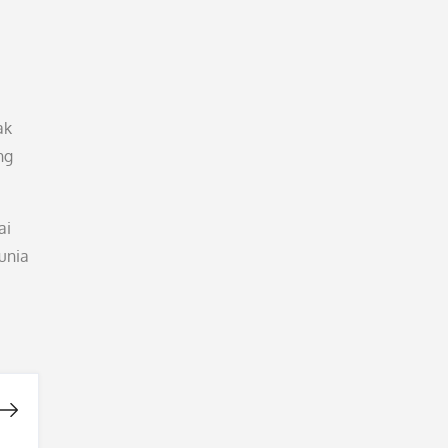
ak
ng
ai
unia