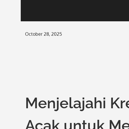
Posted
October 28, 2025
on
Menjelajahi Kre
Acak untuk M