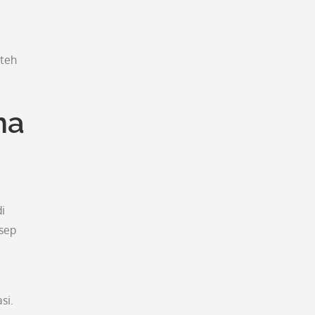
 teh
na
i
nsep
si.