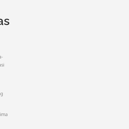
as
a-
asi
ng
rima