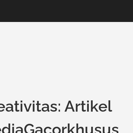
ativitas: Artikel
ediaGacorkhusus