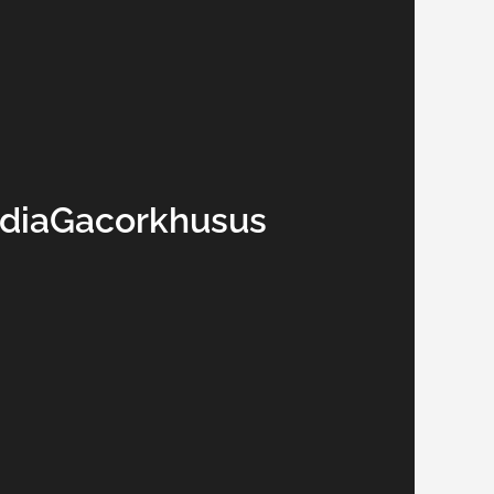
MediaGacorkhusus