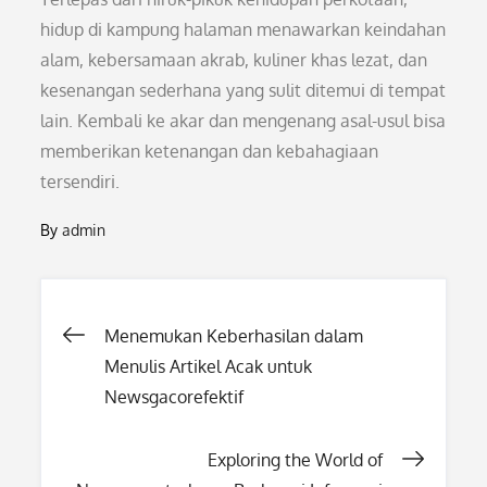
hidup di kampung halaman menawarkan keindahan
alam, kebersamaan akrab, kuliner khas lezat, dan
kesenangan sederhana yang sulit ditemui di tempat
lain. Kembali ke akar dan mengenang asal-usul bisa
memberikan ketenangan dan kebahagiaan
tersendiri.
By
admin
Post
Menemukan Keberhasilan dalam
Menulis Artikel Acak untuk
navigation
Newsgacorefektif
Exploring the World of