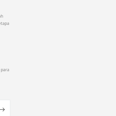
ah
etapa
 para