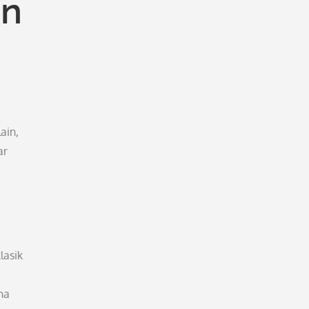
an
ain,
ar
lasik
na