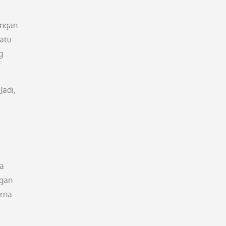
engan
satu
g
Jadi,
ta
ngan
arna