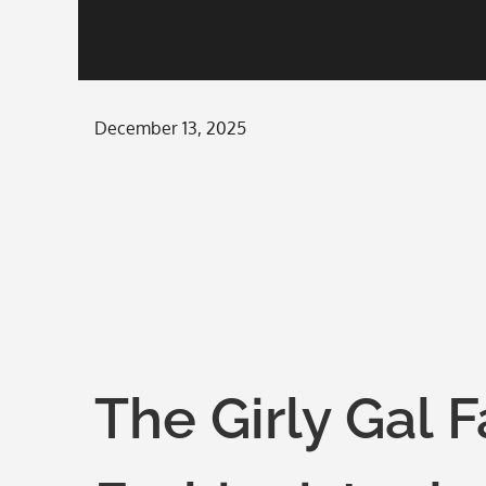
Posted
December 13, 2025
on
The Girly Gal 