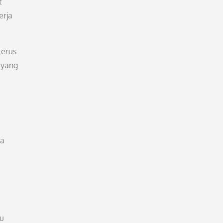
t
erja
terus
 yang
na
u