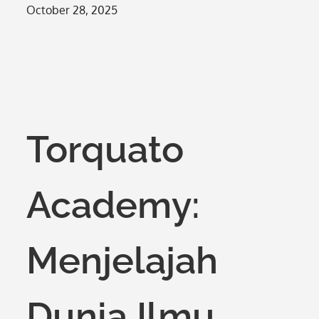
Posted
October 28, 2025
on
Torquato
Academy:
Menjelajah
Dunia Ilmu